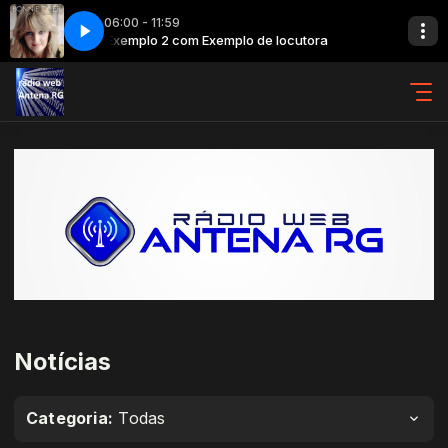
06:00 - 11:59
ora
Exemplo 2 com Exemplo de locutora
Bonnie Tyler - It's a Heartache
Notícias
Categoria:
Todas