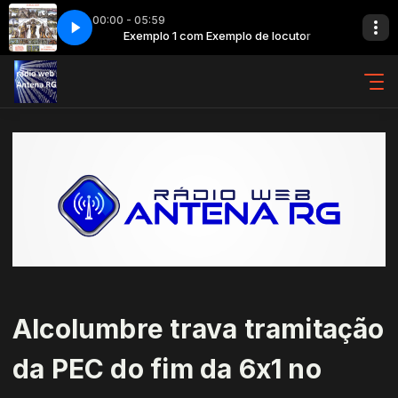
00:00 - 05:59
lher Da Pele Preta
 locutor
Exemplo 1 com Exemplo de locutor
073 - Jorge Ben Jor - Menina Mulher Da Pele Preta
Alcolumbre trava tramitação
da PEC do fim da 6x1 no