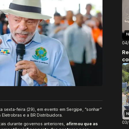
N
04
Re
co
sta sexta-feira (29), em evento em Sergipe, “sonhar”
N
Eletrobras e a BR Distribuidora.
03
tais durante governos anteriores,
afirmou que as