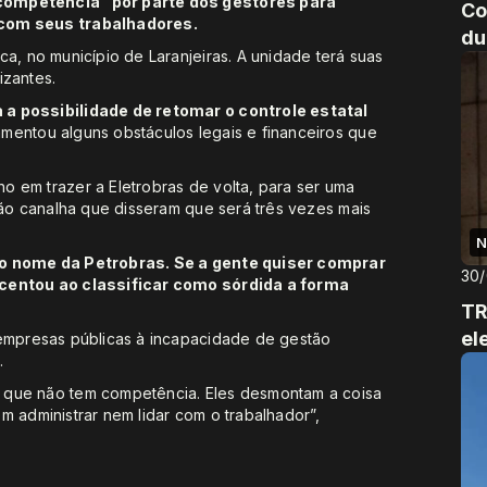
competência” por parte dos gestores para
Co
 com seus trabalhadores.
du
a, no município de Laranjeiras. A unidade terá suas
izantes.
 a possibilidade de retomar o controle estatal
lamentou alguns obstáculos legais e financeiros que
o em trazer a Eletrobras de volta, para ser uma
 tão canalha que disseram que será três vezes mais
N
 o nome da Petrobras. Se a gente quiser comprar
30
scentou ao classificar como sórdida a forma
TR
el
 empresas públicas à incapacidade de gestão
.
 que não tem competência. Eles desmontam a coisa
m administrar nem lidar com o trabalhador”,