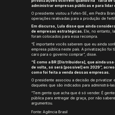
privatizações ocorrem quando há “falta de 
administrar empresas públicas e para lidar
O presidente visitou a Fafen-SE, em Pedra Branc
operações reativadas para a produção de fertil
Em discurso, Lula disse que ainda considera
de empresas estratégicas.
Ele, no entanto, 
foram colocados para essa recompra.
“É importante vocês saberem que eu ainda sonh
empresa pública neste país. A privatização foi
caro para o governo comprar”, disse.
“É como a BR [Distribuidora], que ainda usa
de volta, só será [possível] em 2029”, acre
como foi feita a venda dessas empresas.
O presidente associou a decisão de privatizar
daqueles que são indicados para administrá-las
“Tem gente que acha que é só vender. É gente
pública para entregar de graça, por não sabere
argumentou.
Fonte: Agência Brasil