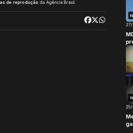
cas de reprodução
da Agência Brasil.
N
27
MD
pr
N
25
Me
ga