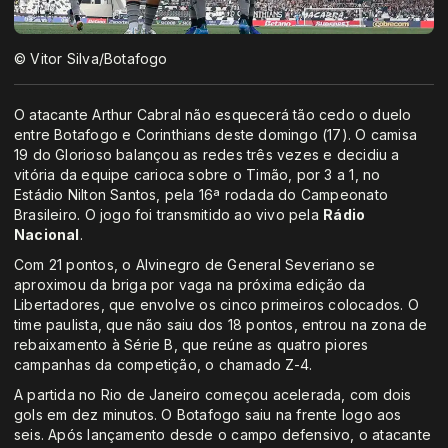
© Vitor Silva/Botafogo
O atacante Arthur Cabral não esquecerá tão cedo o duelo
entre Botafogo e Corinthians deste domingo (17). O camisa
19 do Glorioso balançou as redes três vezes e decidiu a
vitória da equipe carioca sobre o Timão, por 3 a 1, no
Estádio Nilton Santos, pela 16ª rodada do Campeonato
Brasileiro. O jogo foi transmitido ao vivo pela
Rádio
Nacional
.
Com 21 pontos, o Alvinegro de General Severiano se
aproximou da briga por vaga na próxima edição da
Libertadores, que envolve os cinco primeiros colocados. O
time paulista, que não saiu dos 18 pontos, entrou na zona de
rebaixamento à Série B, que reúne as quatro piores
campanhas da competição, o chamado Z-4.
A partida no Rio de Janeiro começou acelerada, com dois
gols em dez minutos. O Botafogo saiu na frente logo aos
seis. Após lançamento desde o campo defensivo, o atacante