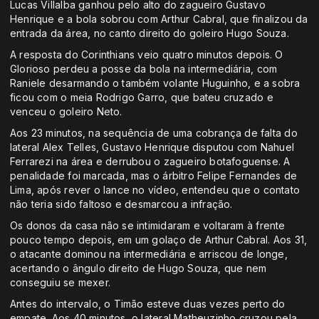
Lucas Villalba ganhou pelo alto do zagueiro Gustavo
Henrique e a bola sobrou com Arthur Cabral, que finalizou da
entrada da área, no canto direito do goleiro Hugo Souza.
A resposta do Corinthians veio quatro minutos depois. O
Glorioso perdeu a posse da bola na intermediária, com
Raniele desarmando o também volante Huguinho, e a sobra
ficou com o meia Rodrigo Garro, que bateu cruzado e
venceu o goleiro Neto.
Aos 23 minutos, na sequência de uma cobrança de falta do
lateral Alex Telles, Gustavo Henrique disputou com Nahuel
Ferrarezi na área e derrubou o zagueiro botafoguense. A
penalidade foi marcada, mas o árbitro Felipe Fernandes de
Lima, após rever o lance no vídeo, entendeu que o contato
não teria sido faltoso e desmarcou a infração.
Os donos da casa não se intimidaram e voltaram à frente
pouco tempo depois, em um golaço de Arthur Cabral. Aos 31,
o atacante dominou na intermediária e arriscou de longe,
acertando o ângulo direito de Hugo Souza, que nem
conseguiu se mexer.
Antes do intervalo, o Timão esteve duas vezes perto do
empate. Aos 40 minutos, o lateral Matheuzinho cruzou pela