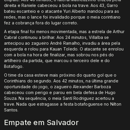
direita e Raniele cabeceou a bola na trave. Aos 43, Garro
bateu escanteio e o atacante Yuri Alberto mandou para as
redes, mas o lance foi invalidado porque o meia corintiano
fez a cobrança fora do lugar correto.
A etapa final foi menos movimentada, mas a estrela de Arthur
Cabral continuou a brilhar. Aos 24 minutos, Villalba se
antecipou ao zagueiro André Ramalho, invadiu a área pela
esquerda e rolou para Kauan Toledo. O atacante se enrolou
com a bola na hora de finalizar, mas sobrou nos pés do
artilheiro da partida, que marcou o terceiro dele e do
Botafogo.
O time da casa esteve mais próximo do quarto gol que o
Corinthians do segundo. Aos 42 minutos, na última grande
oportunidade do jogo, o zagueiro Alexander Barboza
cabeceou com perigo e parou em bela defesa de Hugo
Souza. Na sequência, o meia Santí Rodriguez acertou a
trave. Nada que estragasse a festa botafoguense no Nilton
Santos.
Empate em Salvador