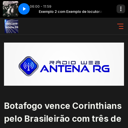
06:00 - 11:59
e locutora
Low
Exemplo 2 com Exemplo de locutora
a-ha - Hunting High and Low
Botafogo vence Corinthians
pelo Brasileirão com três de