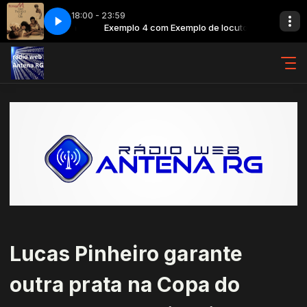
18:00 - 23:59
o de locutora
l
Exemplo 4 com Exemplo de locutora
Boney M. - Daddy Cool
Lucas Pinheiro garante
outra prata na Copa do