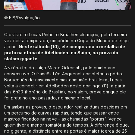
© FIS/Divulgação
O brasileiro Lucas Pinheiro Braathen alcançou, pela terceira
vez nesta temporada, um pódio na Copa do Mundo de esqui
alpino.
Neste sábado (10), ele conquistou a medalha de
prata na etapa de Adelboden, na Suíça, na prova do
slalom gigante.
A vitória foi do suíço Marco Odermatt, pelo quinto ano
consecutivo. O francês Léo Anguenot completou o pódio.
Norueguês de nascimento mas com mãe brasileira, Lucas
volta a competir em Adelboden neste domingo (11), a partir
das 6h30 (horário de Brasília), no slalom, prova em que ele
foi prata no ano passado, no mesmo local.
Em ambas as provas, o esquiador realiza duas descidas em
um percurso de curvas rápidas, tendo que passar entre
mastros fincados na neve - as chamadas "portas". Vence
quem tiver a menor somatória de tempos. A diferença é que,
no gigante, a distância entre as portas é maior (cerca de 25