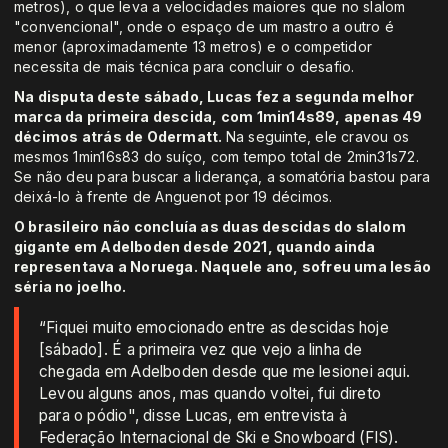
metros), o que leva a velocidades maiores que no slalom
"convencional", onde o espaço de um mastro a outro é
menor (aproximadamente 13 metros) e o competidor
necessita de mais técnica para concluir o desafio.
Na disputa deste sábado, Lucas fez a segunda melhor
marca da primeira descida, com 1min14s89, apenas 49
décimos atrás de Odermatt.
Na seguinte, ele cravou os
mesmos 1min16s83 do suíço, com tempo total de 2min31s72.
Se não deu para buscar a liderança, a somatória bastou para
deixá-lo à frente de Anguenot por 19 décimos.
O brasileiro não concluía as duas descidas do slalom
gigante em Adelboden desde 2021, quando ainda
representava a Noruega. Naquele ano, sofreu uma lesão
séria no joelho.
“Fiquei muito emocionado entre as descidas hoje
[sábado]. É a primeira vez que vejo a linha de
chegada em Adelboden desde que me lesionei aqui.
Levou alguns anos, mas quando voltei, fui direto
para o pódio", disse Lucas, em entrevista à
Federação Internacional de Ski e Snowboard (FIS).