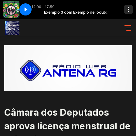
12:00 - 17:59
deiro Da Pampa Pobre
 de locutor
Exemplo 3 com Exemplo de locutor
Engenheiros do Hawaii - Herdeiro Da Pampa Pobre
Câmara dos Deputados
aprova licença menstrual de